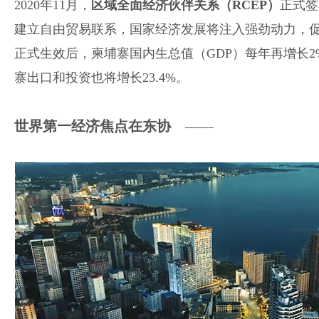
2020年11月，
区域全面经济伙伴关系（RCEP）
正式签
建立自由贸易联系，国家经济发展将注入强劲动力，
正式生效后，柬埔寨国内生总值（GDP）每年再增长2%
寨出口和投资也将增长23.4%。
世界第一经济焦点在东协
——