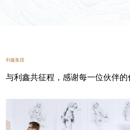
利鑫集团
与利鑫共征程，感谢每一位伙伴的