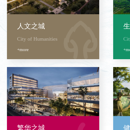
人文之城
City of Humanities
Cit
+more
+m
繁华之城