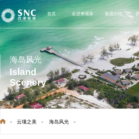
首页
走进柬埔寨
集团介绍
海岛风光
Island
Scenery
云壤之美
海岛风光
>
>
>