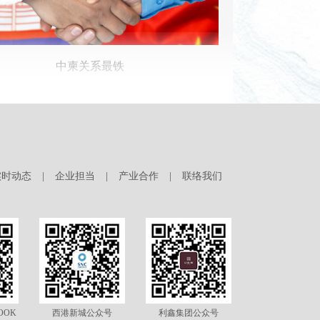
中柬关系最铁
实时动态
|
企业担当
|
产业合作
|
联络我们
经济势能最强
OOK
西港新城公众号
利鑫集团公众号