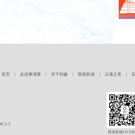
首页
|
走进柬埔寨
|
关于利鑫
|
西港新城
|
云壤之美
|
3-3
西港新城FACEB