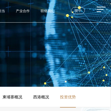
简中
担当
产业合作
联络我们
柬埔寨概况
西港概况
投资优势