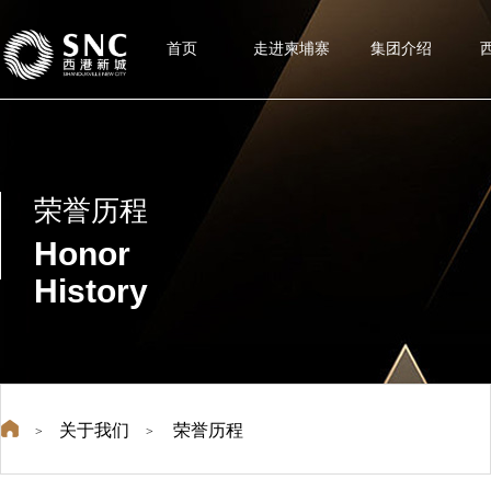
首页
走进柬埔寨
集团介绍
荣誉历程
Honor
History
关于我们
荣誉历程
>
>