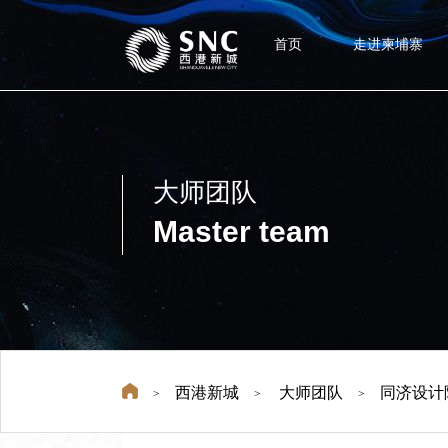
首页
走进柬埔寨
大师团队
Master team
西港新城
大师团队
同济设计
>
>
>