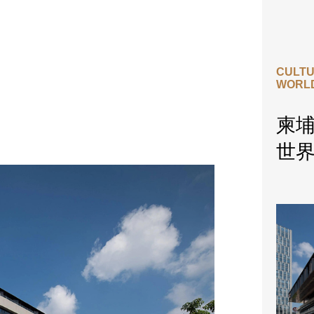
CULTU
WORLD
柬
世