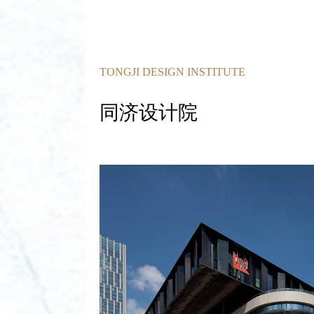
TONGJI DESIGN INSTITUTE
同济设计院