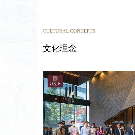
CULTURAL CONCEPTS
文化理念