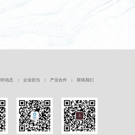
实时动态
|
企业担当
|
产业合作
|
联络我们